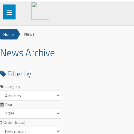
Toggle
navigation
News
Home
News Archive
Filter by
Category
Year
Order (date)