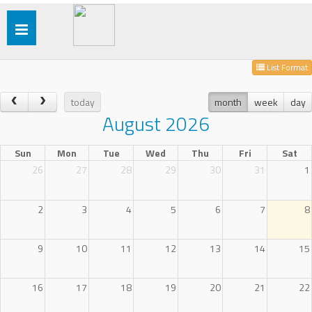
Toggle
navigation
List Format
today
month
week
day
August 2026
Sun
Mon
Tue
Wed
Thu
Fri
Sat
26
27
28
29
30
31
1
2
3
4
5
6
7
8
9
10
11
12
13
14
15
16
17
18
19
20
21
22