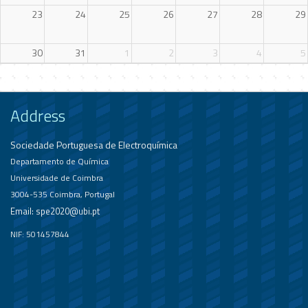
23
24
25
26
27
28
29
30
31
1
2
3
4
5
Address
Sociedade Portuguesa de Electroquímica
Departamento de Química
Universidade de Coimbra
3004-535 Coimbra, Portugal
Email:
spe2020@ubi.pt
NIF: 501457844